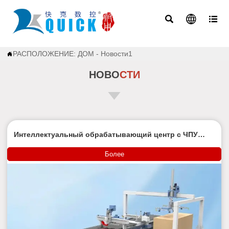



РАСПОЛОЖЕНИЕ:
ДОМ
-
Новости1

НОВО
СТИ
Интеллектуальный обрабатывающий центр с ЧПУ
KTE-1228M
Более