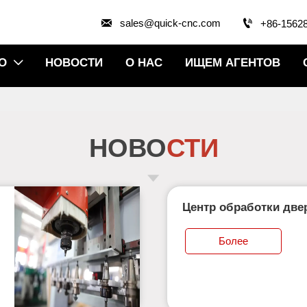


sales@quick-cnc.com
+86-1562
О
НОВОСТИ
О НАС
ИЩЕМ АГЕНТОВ

НОВО
СТИ
Центр обработки двер
Более