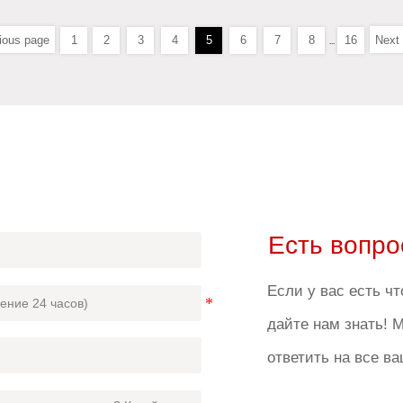
ious page
1
2
3
4
5
6
7
8
16
Next
...
Есть вопр
Если у вас есть чт
дайте нам знать! 
ответить на все в