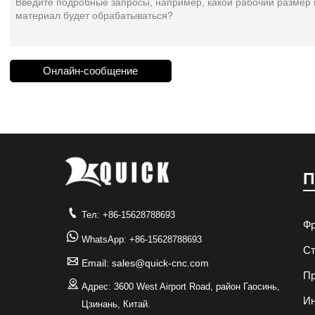
Онлайн-сообщение
П

Тел: +86-15628788693
Фр

WhatsApp: +86-15628788693
Ст

Email: sales@quick-cnc.com
Пр

Адрес: 3600 West Airport Road, район Гаосинь,
И
Цзинань, Китай.