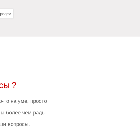
>
 page
осы？
о-то на уме, просто
Мы более чем рады
аши вопросы.