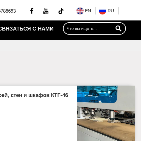


8788693
EN
RU

СВЯЗАТЬСЯ С НАМИ
ей, стен и шкафов КТГ-46