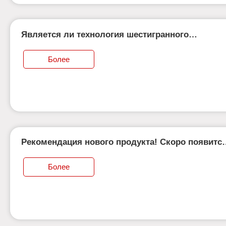
Является ли технология шестигранного
сверления с ЧПУ зрелой?
Более
Рекомендация нового продукта! Скоро появитс
интегрированная система дверей и окон!
Более