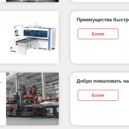
Преимущества быстро
интегрированного об
двустороннего сверле
Более
я
Добро пожаловать н
мебельную ярмарку в
Более