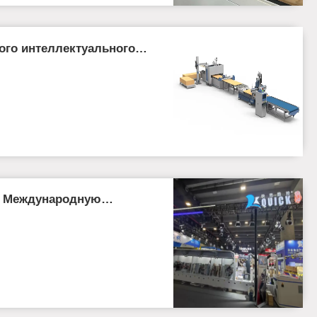
го интеллектуального
рабатывающего центра для
ния и резки
а Международную
 Гуанчжоу!