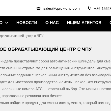


sales@quick-cnc.com
+86-1562
О
НОВОСТИ
О НАС
ИЩЕМ АГЕНТОВ

брабатывающий центр с ЧПУ
КОЕ ОБРАБАТЫВАЮЩИЙ ЦЕНТР С ЧПУ
пиндель представляет собой автоматический шпиндель для смен
ств смены инструмента для размещения инструментов. Инстру
 сложные задания с несколькими инструментами без взаимодей
одит для массового производства и смены нескольких инструме
аши серийные номера ATC — отличный выбор. Эти машины позво
, параллельно развивая ваш бизнес.
ельно найдете продукт для смены инструмента, который вам под