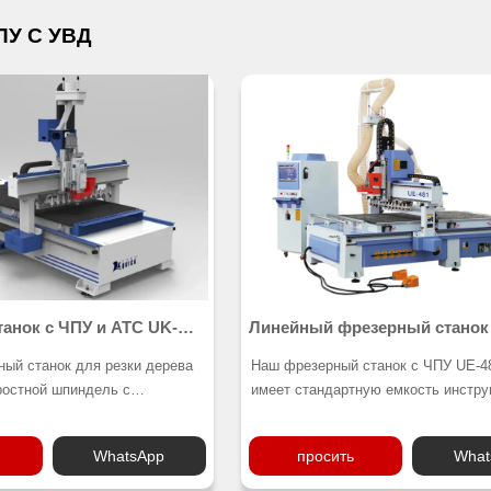
ПУ С УВД
анок с ЧПУ и ATC UK-
Линейный фрезерный станок
еревообработки
ATC UE-481
ный станок для резки дерева
Наш фрезерный станок с ЧПУ UE-4
ростной шпиндель с
имеет стандартную емкость инстру
ждением и автоматической
12 инструментов, расположенных в
ента (ATC)
стойке под порталом. Все наши фр
WhatsApp
просить
What
ин инструментов на 12
станки с ATC оснащены быстрой и
эффективной сервоприводной сист