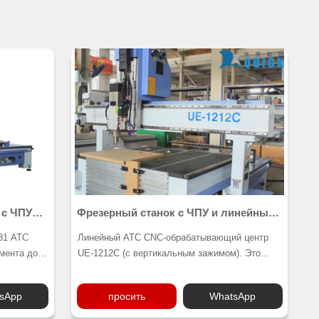
 с ЧПУ
Фрезерный станок с ЧПУ и линейным
ATC UE-1212C
81 ATC
Линейный ATC CNC-обрабатывающий центр
мента до
UE-1212C (с вертикальным зажимом). Это
 линейной
изготовленный по индивидуальному заказу
езерные
станок UE-481 с рабочей зоной 1200*1200 мм.
sApp
просить
WhatsApp
Клиенты используют его для изготовления
емой,
гитар. Прочная станина и приводная система