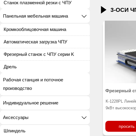
Станок плазменной резки с ЧПУ

3-ОСИ Ч
Панельная мебельная машина

Кромкооблицовочная машина
Автоматическая загрузка ЧПУ
Фрезерный станок с ЧПУ серии K
Дрель
Рабочая станция и поточное
производство
Фрезерный ст
1228PL для д
K-1228PL Линей
Индивидуальное решение
9кВт высокоско
воздушным охла
Аксессуары

сменой инструм
просить
Линейный магаз
Шпиндель
позиций