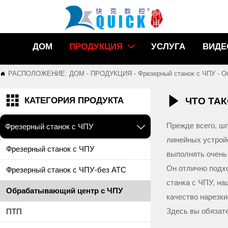
ДОМ
ПРОДУКЦИЯ
УСЛУГА
ВИДЕ

РАСПОЛОЖЕНИЕ:
ДОМ
-
ПРОДУКЦИЯ
-
Фрезерный станок с ЧПУ
-
О



ЧТО ТА
КАТЕГОРИЯ ПРОДУКТА
Прежде всего, ш
Фрезерный станок с ЧПУ

линейных устрой
Фрезерный станок с ЧПУ
выполнять очень
Он отлично подх
Фрезерный станок с ЧПУ-без ATC
станка с ЧПУ, н
Обрабатывающий центр с ЧПУ
качество нарезки
Здесь вы обязат
ПТП