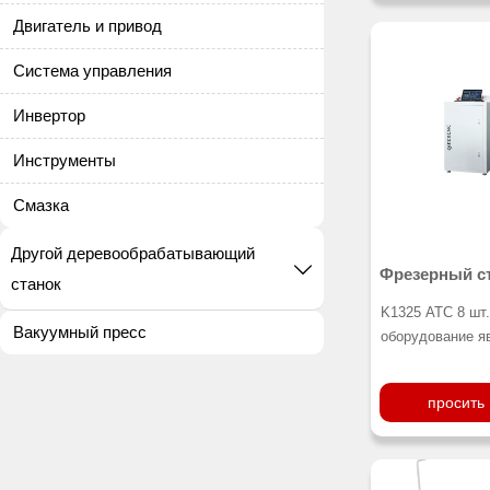
Вакуумное приж
Двигатель и привод
Подходит для д
Интеллектуальн
Система управления
Инвертор
Инструменты
Смазка
Другой деревообрабатывающий

Фрезерный ст
станок
деревообраб
K1325 ATC 8 шт
Вакуумный пресс
оборудование я
экономичным вы
фрезерных стан
просить
первоклассными
высокочастотны
управления с п
функцией сигна