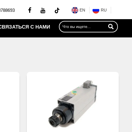


8788693
EN
RU

СВЯЗАТЬСЯ С НАМИ