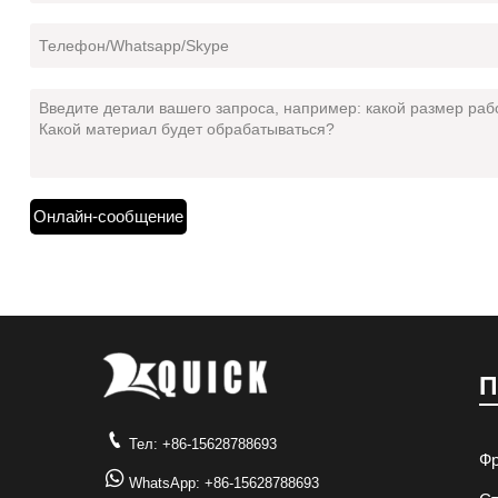
Онлайн-сообщение
П

Тел: +86-15628788693
Фр

WhatsApp: +86-15628788693