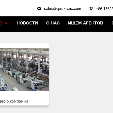


sales@quick-cnc.com
+86-1562
О
НОВОСТИ
О НАС
ИЩЕМ АГЕНТОВ

део о компании