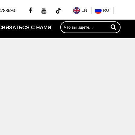


8788693
EN
RU

СВЯЗАТЬСЯ С НАМИ