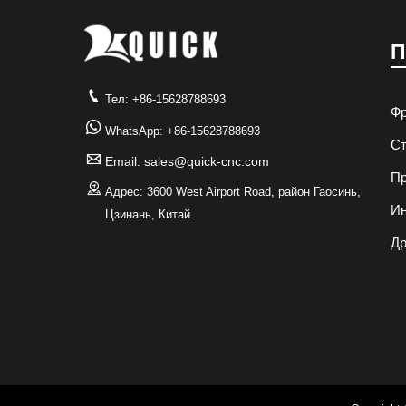
П

Тел: +86-15628788693
Фр

WhatsApp: +86-15628788693
Ст

Email: sales@quick-cnc.com
Пр

Адрес: 3600 West Airport Road, район Гаосинь,
И
Цзинань, Китай.
Др