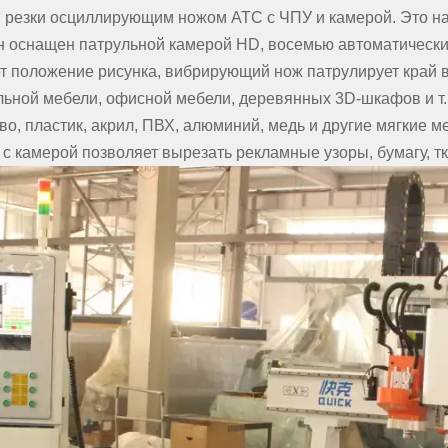
 резки осциллирующим ножом ATC с ЧПУ и камерой. Это н
 он оснащен патрульной камерой HD, восемью автоматичес
т положение рисунка, вибрирующий нож патрулирует край в
ьной мебели, офисной мебели, деревянных 3D-шкафов и т. 
о, пластик, акрил, ПВХ, алюминий, медь и другие мягкие м
камерой позволяет вырезать рекламные узоры, бумагу, ткань