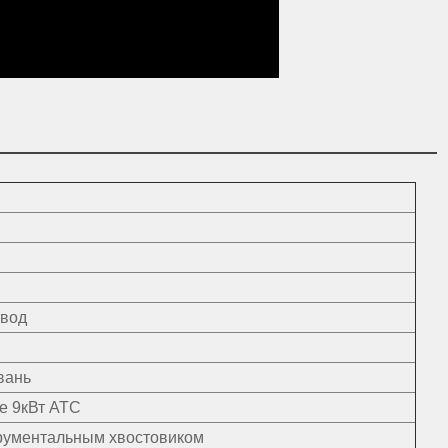
ивод
вань
е 9кВт АТС
трументальным хвостовиком