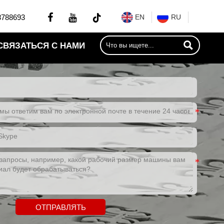


8788693
EN
RU

СВЯЗАТЬСЯ С НАМИ
ОТПРАВЛЯТЬ