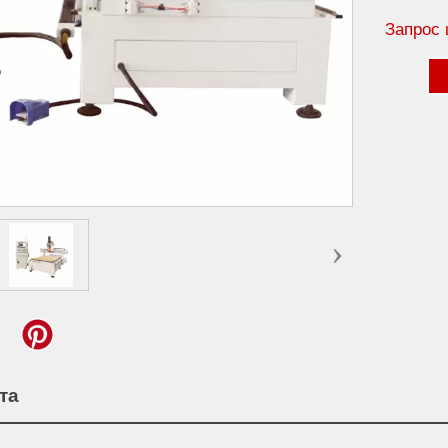
Запрос 
›
та