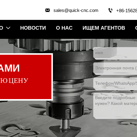


sales@quick-cnc.com
+86-1562
О
НОВОСТИ
О НАС
ИЩЕМ АГЕНТОВ

НАМИ
УЮ ЦЕНУ