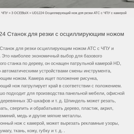
с ЧПУ
>
3 ОСЕВЫХ
>
UD1224 Осциллирующий нож для резки ATC с ЧПУ с камерой
4 Станок для резки с осциллирующим ножом
Станок для резки осциллирующим ножом ATC с ЧПУ и
. Это наиболее экономичный выбор для базового
ого станка по дереву, он оснащен патрульной камерой HD,
 автоматическими устройствами смены инструмента,
ющим ножом. Камера ищет положение рисунка,
ющий нож патрулирует край в соответствии с положением.
шо подходит для производства панельной мебели, офисной
 деревянных 3D-шкафов и т. д. Шпиндель может резать,
ать, сверлить и обрабатывать дерево, пластик, акрил,
юминий, медь и другие мягкие металлы.
онный нож с камерой, может вырезать рекламные узоры,
магу, ткань, кожу, губку и т. д. .