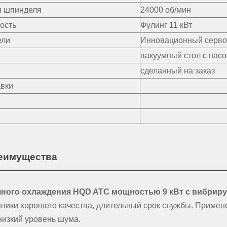
я шпинделя
24000 об/мин
ость
Фулинг 11 кВт
ели
Инновационный серво
вакуумный стол с насо
сделанный на заказ
вки
реимущества
ного охлаждения HQD ATC мощностью 9 кВт с вибри
ики хорошего качества, длительный срок службы. Примене
низкий уровень шума.