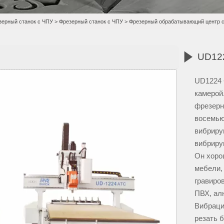
зерный станок с ЧПУ
>
Фрезерный станок с ЧПУ
>
Фрезерный обрабатывающий центр 

UD122
UD1224 
камерой
фрезерн
восемью
вибриру
вибриру
Он хоро
мебели,
гравиров
ПВХ, ал
Вибраци
резать бу