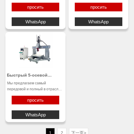
обрабатывающим центром для
многофункциональный, мощный
просить
просить
непрерывной работы,
обрабатывающий центр
оснащенным широким набором
непрерывного использования,
функций и предназначенным
предназначенный для
WhatsApp
WhatsApp
для обработки различных
обработки широкого спектра
материалов, от легких
материалов: от легких
материалов, таких как дерево и
материалов, таких как дерево и
пеноматериалы, до композитов,
пена, до композитов, черных и
а также черных и цветных
цветных металлов. Этот
металлов. рабочая зона:
обрабатывающий центр имеет
1300x2500x800mm, 8 pcs tool
возможность установки
changer, вакуумный стол с
раздвижных дверей спереди,
насосом Becker 5.5kw, шпиндель
что позволяет легко загружать/
Быстрый 5-осевой
12KW с 5-осевой головой
выгружать крупные материалы.
фрезерный станок с ЧПУ
Мы предлагаем самый
Demas, серводвигатель и
Универсальный стол для
K1212-5A
передовой и полный в отрасли
драйвер Syntec 1000w, система
крепления повышает
выбор конфигураций 5-осевых
управления Syntec,
производительность за счет
просить
станков, чтобы обеспечить вам
пылеуловитель 7.5, воздушный
сокращения простоев между
оптимальную стоимость
компрессор 7.5kw. Рабочее
циклами обработки деталей.
владения, а также бесконечные
WhatsApp
напряжение:AC380V 50/60Hz, 3-
возможности обработки
phase
деталей. С помощью 5-осевого
фрезерного станка с ЧПУ вы
1
2
下一页
>