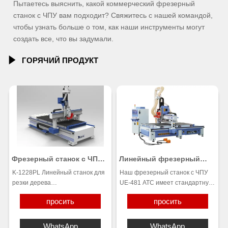
Пытаетесь выяснить, какой коммерческий фрезерный
станок с ЧПУ вам подходит? Свяжитесь с нашей командой,
чтобы узнать больше о том, как наши инструменты могут
создать все, что вы задумали.

ГОРЯЧИЙ ПРОДУКТ
Фрезерный станок с ЧПУ
Линейный фрезерный
и ATC UK-1228PL для
станок с ЧПУ ATC UE-481
K-1228PL Линейный станок для
Наш фрезерный станок с ЧПУ
деревообработки
резки дерева
UE-481 ATC имеет стандартную
9кВт высокоскоростной
емкость инструмента до 12
просить
просить
шпиндель с воздушным
инструментов, расположенных в
охлаждением и автоматической
линейной стойке под порталом.
сменой инструмента (ATC)
Все наши фрезерные станки с
WhatsApp
WhatsApp