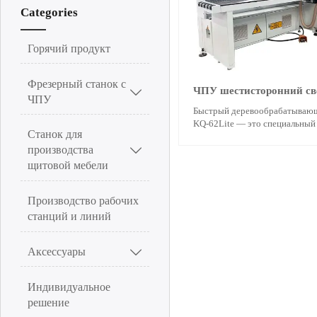
Categories
Горячий продукт
Фрезерный станок с
ЧПУ шестисторонний св

ЧПУ
KQ-62Lite
Быстрый деревообрабатывающ
KQ-62Lite — это специальный
Станок для
многофункциональный перфор
компанией Quick. Профессион
производства

сверление позволяет минимизи
щитовой мебели
значительно повысить скорост
Оригинальная функция зачист
более плавной и максимизируе
Производство рабочих
Высококлассные воздушные 
станций и линий
обеспечивают более точную о
Аксессуары

Индивидуальное
решение