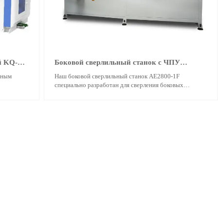
й KQ-
Боковой сверлильный станок с ЧПУ
AE2800-1F
йным
Наш боковой сверлильный станок AE2800-1F
специально разработан для сверления боковых
более
отверстий и пазов. Корпус выполнен по
цельнометаллической конструкции с толстыми
н под
стенками, что обеспечивает высокую прочность и
ировать
плавность работы. После отжига при высокой
ейерную
температуре станок устойчив к деформациям при
ундная
длительной работе на высоких скоростях и сохраняет
высокую точность. Затем обрабатывается на
рления.
пятикоординатном обрабатывающем центре для
атываются
гарантии точности.
жду
трукция
лят