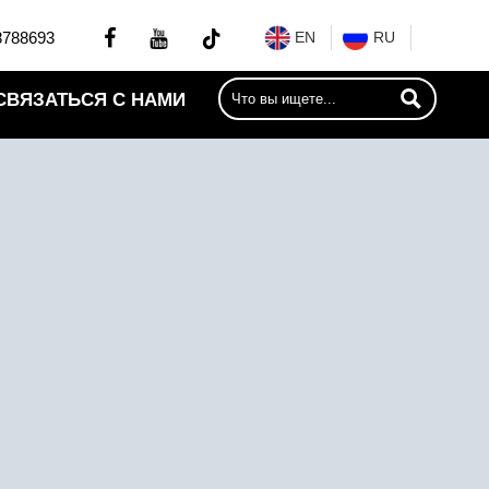


8788693
EN
RU

СВЯЗАТЬСЯ С НАМИ