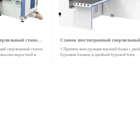
ерлильный станок
Станок шестигранный сверлильны
63/KQ-62
ий сверлильный станок
1 Принята конструкция верхней балки с дво
 высокоскоростной и
буровым блоком, и двойной буровой блок
атор, разработанный
перфорируется одновременно, что является 
альное индивидуальное
эффективным.
ровать отклонения и
2 Ленточный конвейер для опилок установле
ь сверления.
буровым мешком, который может транспорт
ки делает перфорацию
невысосанные опилки выводятся через конв
т выход плит.
ленту, а сверху стола устанавливается 3-сек
плавающие столешницы
продувочная труба.
бработку.
3 Используйте наиболее разумную схему све
Когда два горизонтальных сверления обраб
одновременно, минимальное расстояние ме
отверстиями составляет 160 мм.
4 На стойке регистрации используется конс
подъемного стола, которая решает проблему
отсутствия столешницы, когда клиенты свер
горизонтальные отверстия.