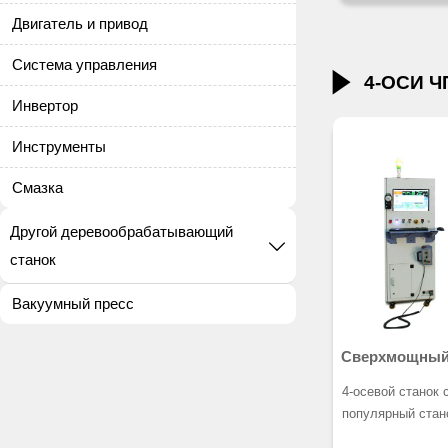
дерево и пенома
Двигатель и привод
также черных и
зона: 1300x2500
Система управления

4-ОСИ Ч
вакуумный стол 
Инвертор
шпиндель 12KW 
серводвигатель 
Инструменты
система управл
7.5, воздушный 
Смазка
напряжение:AC3
Другой деревообрабатывающий

станок
Вакуумный пресс
Сверхмощный 
станок с ЧПУ 
4-осевой станок
устройством 
популярный стан
конструкцией.