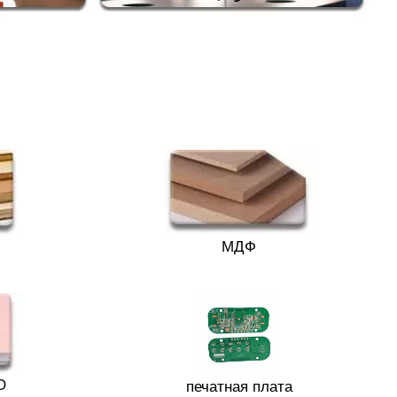
МДФ
О
печатная плата