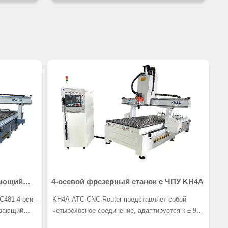
еталлов.
можете обрабатывать пять сторон детали за
одну установку.
х дверей
В зависимости от продуктов, которые вы
жать/
обрабатываете, вы можете выбрать один или
двойные столы.
я повышает
щения
 деталей.
ающий
4-осевой фрезерный станок с ЧПУ KH4A
481 4 оси -
KH4A ATC CNC Router представляет собой
ывающий
четырехосное соединение, адаптируется к ± 90
ми.
градусам, профессиональный специальный