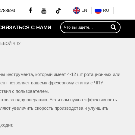


8788693
EN
RU

СВЯЗАТЬСЯ С НАМИ
СЕВОЙ ЧПУ
ы инструмента, который имеет 4-12 шт ротационных или
мент позволяет вашему фрезерному станку с ЧПУ
ствия с пользователем.
нтов за одну операцию. Если вам нужна эффективность
ляют увеличить скорость производства и улучшить
ходит.