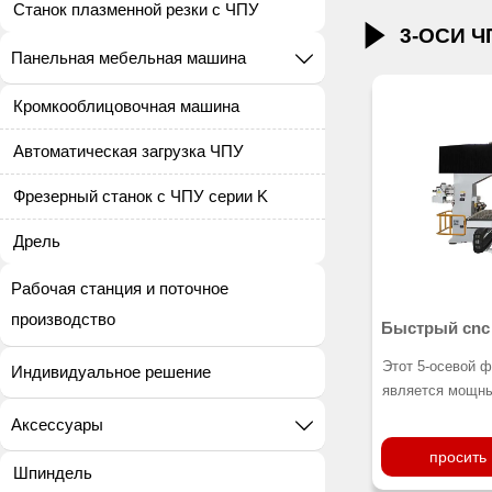
Станок плазменной резки с ЧПУ

3-ОСИ Ч
Панельная мебельная машина

Кромкооблицовочная машина
Автоматическая загрузка ЧПУ
Фрезерный станок с ЧПУ серии K
Дрель
Рабочая станция и поточное
производство
Быстрый cnc 5
5A
Этот 5-осевой 
Индивидуальное решение
является мощн
для непрерывно
Аксессуары

широким наборо
просить
предназначенны
Шпиндель
материалов, от 