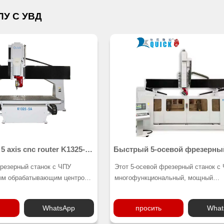
ПУ С УВД
 axis cnc router K1325-
Быстрый 5-осевой фрезерны
с ЧПУ
фрезерный станок с ЧПУ
Этот 5-осевой фрезерный станок с
ым обрабатывающим центром
многофункциональный, мощный
й работы, оснащенным
обрабатывающий центр непрерывно
м функций и
использования, предназначенный 
WhatsApp
просить
What
м для обработки различных
обработки широкого спектра матери
легких материалов, таких как
легких материалов, таких как дерев