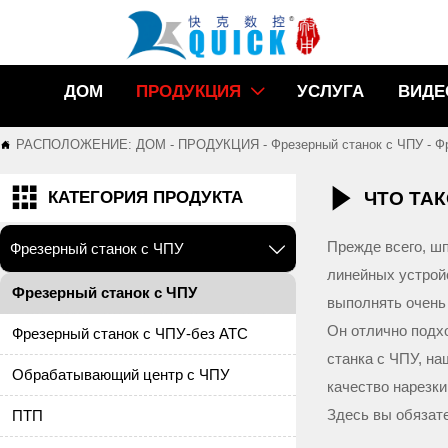
ДОМ
ПРОДУКЦИЯ
УСЛУГА
ВИДЕ

РАСПОЛОЖЕНИЕ:
ДОМ
-
ПРОДУКЦИЯ
-
Фрезерный станок с ЧПУ
-
Ф



ЧТО ТА
КАТЕГОРИЯ ПРОДУКТА
Прежде всего, ш
Фрезерный станок с ЧПУ

линейных устрой
Фрезерный станок с ЧПУ
выполнять очень
Он отлично подх
Фрезерный станок с ЧПУ-без ATC
станка с ЧПУ, н
Обрабатывающий центр с ЧПУ
качество нарезки
Здесь вы обязат
ПТП