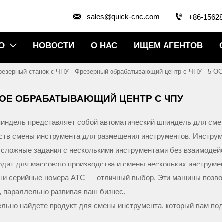


sales@quick-cnc.com
+86-1562
О
НОВОСТИ
О НАС
ИЩЕМ АГЕНТОВ

резерный станок с ЧПУ
-
Фрезерный обрабатывающий центр с ЧПУ
-
5-О
КОЕ ОБРАБАТЫВАЮЩИЙ ЦЕНТР С ЧПУ
пиндель представляет собой автоматический шпиндель для смен
ств смены инструмента для размещения инструментов. Инстру
 сложные задания с несколькими инструментами без взаимодей
одит для массового производства и смены нескольких инструме
аши серийные номера ATC — отличный выбор. Эти машины позво
, параллельно развивая ваш бизнес.
ельно найдете продукт для смены инструмента, который вам под