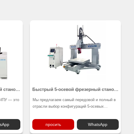
й станок
Быстрый 5-осевой фрезерный станок
с ЧПУ K1212-5A
 ЧПУ — это
Мы предлагаем самый передовой и полный в
отрасли выбор конфигураций 5-осевых
го
станков, чтобы обеспечить вам оптимальную
для
стоимость владения, а также бесконечные
sApp
просить
WhatsApp
алов: от
возможности обработки деталей. С помощью
о и пена,
5-осевого фрезерного станка с ЧПУ вы