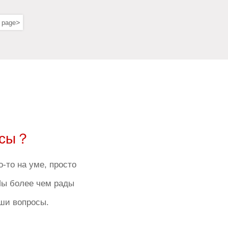
>
 page
осы？
о-то на уме, просто
Мы более чем рады
аши вопросы.