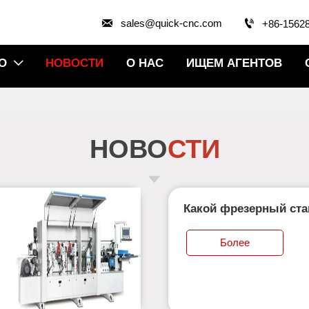


sales@quick-cnc.com
+86-1562
О
НОВОСТИ
О НАС
ИЩЕМ АГЕНТОВ

НОВО
СТИ
Какой фрезерный ста
различных процессо
Более