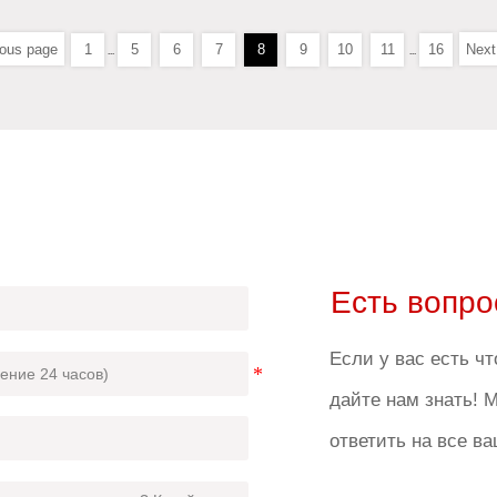
ious page
1
5
6
7
8
9
10
11
16
Next
...
...
Есть вопр
Если у вас есть чт
дайте нам знать! 
ответить на все в