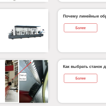
Почему линейные об
ЧПУ так популярны?
Более
Как выбрать станок 
сверления и боковых
Более