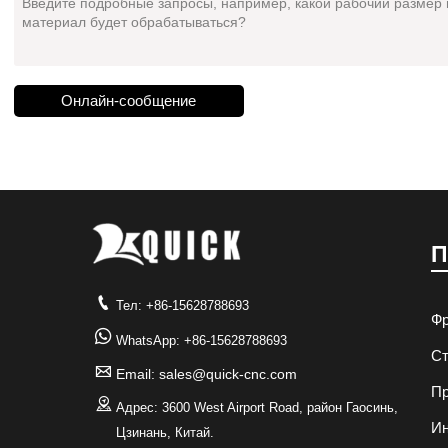
Онлайн-сообщение
П

Тел: +86-15628788693
Фр

WhatsApp: +86-15628788693
Ст

Email: sales@quick-cnc.com
Пр

Адрес: 3600 West Airport Road, район Гаосинь,
И
Цзинань, Китай.