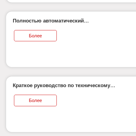
Полностью автоматический
кромкооблицовочный станок сделает вашу
мебель еще красивее!
Более
Краткое руководство по техническому
обслуживанию режущего станка с ЧПУ
Более