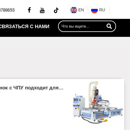


8788693
EN
RU

СВЯЗАТЬСЯ С НАМИ
нок с ЧПУ подходит для
в?