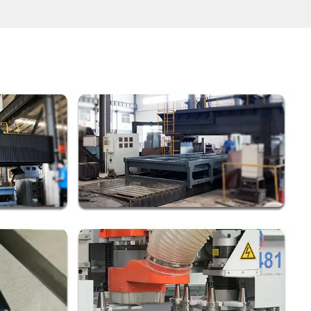
шины
ала мы
 краску,
машины в
 а затем
ективно
то