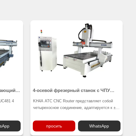
вающий
4-осевой фрезерный станок с ЧПУ
KH4A
UC481 4
KH4A ATC CNC Router представляет собой
четырехосное соединение, адаптируется к ±
ень
90 градусам, профессиональный
т
специальный обрабатывающий центр с
sApp
просить
WhatsApp
деальный
угловым вращением, используемый для
 дверных
обработки изогнутых поверхностей, подходит