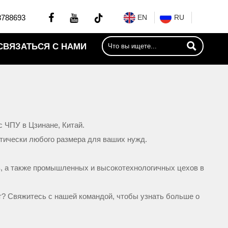


8788693
EN
RU

СВЯЗАТЬСЯ С НАМИ
 ЧПУ в Цзинане, Китай.
ктически любого размера для ваших нужд.
в, а также промышленных и высокотехнологичных цехов в
т? Свяжитесь с нашей командой, чтобы узнать больше о