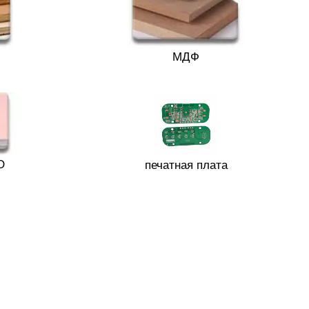
МДФ
О
печатная плата