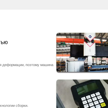
хороших условиях.
3. Окраска: все корпуса нашей ма
прошли профессиональную
антикоррозионную обработку. Снач
распыляем 2 раза антикоррозийную
чтобы убедиться, что все детали 
полностью защищенном состоянии,
распыляем краску. Это может эфф
тью
предотвратить ржавчину машины, ч
приведет к ее повреждению.
ия деформации, поэтому машина
хнологии сборки.