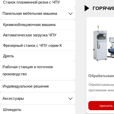
Станок плазменной резки с ЧПУ

ГОРЯЧИ
Панельная мебельная машина

Кромкооблицовочная машина
Автоматическая загрузка ЧПУ
Фрезерный станок с ЧПУ серии K
Дрель
Рабочая станция и поточное
производство
Обрабатываю
с поворотны
Обрабатывающий
Индивидуальное решение
протяжении мно
наших самых по
Аксессуары

Это сверхмощны
просить
принадлежностя
Шпиндель
Италии, поэтом