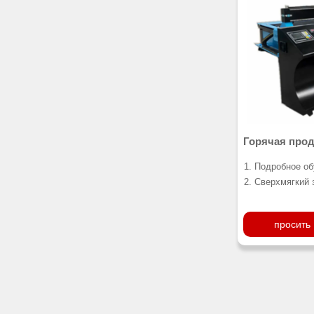
дерева без покр
сформировать з
позиционирующ
обеспечивает и
узких панелей.
разработан до 
Горячая прод
ЧПУ плазменн
1. Подробное о
2. Сверхмягкий
обеспечения тог
плазмы не влия
просить
работы.
3. Два вентиля
помещения
4. Будет предо
(стоимость 320