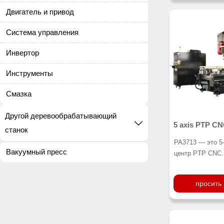
мебельных комп
Двигатель и привод
т. д. ... для в
сложной работы
Система управления
высокой эффек
Его размер сост
Инвертор
также есть 1300
Инструменты
на выбор, если 
требования, мы
Смазка
Другой деревообрабатывающий

5 axis PTP CN
станок
PA3713 — это 5
Вакуумный пресс
центр PTP CNC.
функциями: фре
сверление, резк
просить
боковое сверлен
Особенно подхо
массива дерева
деревянных две