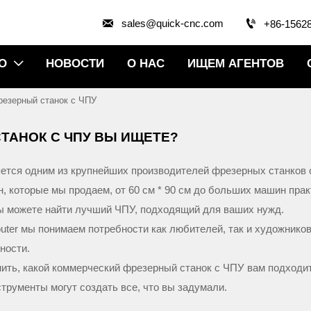


sales@quick-cnc.com
+86-1562
О
НОВОСТИ
О НАС
ИЩЕМ АГЕНТОВ

резерный станок с ЧПУ
СТАНОК С ЧПУ ВЫ ИЩЕТЕ?
тся одним из крупнейших производителей фрезерных станков с
, которые мы продаем, от 60 см * 90 см до больших машин пра
 вы можете найти лучший ЧПУ, подходящий для ваших нужд.
ter мы понимаем потребности как любителей, так и художнико
ности.
ить, какой коммерческий фрезерный станок с ЧПУ вам подходи
струменты могут создать все, что вы задумали.