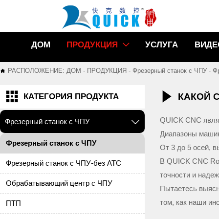
ДОМ
ПРОДУКЦИЯ
УСЛУГА
ВИДЕ

РАСПОЛОЖЕНИЕ:
ДОМ
-
ПРОДУКЦИЯ
-
Фрезерный станок с ЧПУ
-
Ф



КАКОЙ 
КАТЕГОРИЯ ПРОДУКТА
QUICK CNC являе
Фрезерный станок с ЧПУ

Диапазоны машин
Фрезерный станок с ЧПУ
От 3 до 5 осей,
В QUICK CNC Rou
Фрезерный станок с ЧПУ-без ATC
точности и надеж
Обрабатывающий центр с ЧПУ
Пытаетесь выясн
том, как наши ин
ПТП