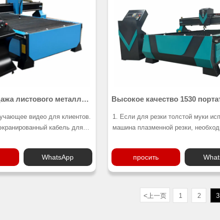
аски, которые можно
комбинированных деревянных двер
а один раз. Сочетание
бескрасочных дверей из массива д
их и прижимных цилиндров
которые могут быть сформированы 
деальный захват длинных
раз. Рабочий размер может быть
 Рабочий размер может быть
спроектирован до 1300x3700mm
1300x3700mm /1300x5000mm .
/1300x5000mm .
ажа листового металла с
Высокое качество 1530 порт
ой резки Цена
станок плазменной резки с Ч
бучающее видео для клиентов.
1. Если для резки толстой муки ис
 экранированный кабель для
машина плазменной резки, необхо
о, чтобы источник питания
использовать систему регулировки
л на двигатель во время
дуги, в то время как наша система
WhatsApp
просить
What
регулировки высоты использует да
тора для удаления дыма из
высокого уровня, одна минута мож
отправлять 12 000 сигналов в минут
ставлен дизайн обработки 2G
2.Мы оборудованы двумя вентилят
<
上一页
1
2
3
 долларов США).
удаления дыма из помещения. Так
образом, мастерская будет работат