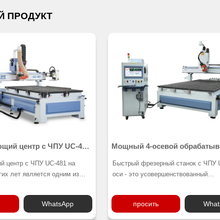
Й ПРОДУКТ
щий центр с ЧПУ UC-481
Мощный 4-осевой обрабаты
м ATC
центр с ЧПУ UC-481
 центр с ЧПУ UC-481 на
Быстрый фрезерный станок с ЧПУ 
гих лет является одним из
оси - это усовершенствованный
пулярных станков УВД.
обрабатывающий центр с ЧПУ с оч
й станок с
прочными рамами. Шпиндель може
WhatsApp
просить
What
ми из Тайваня, Германии и
вращаться на 180 градусов. Это и
у он очень подходит для
выбор для обработки 3D-заготовок,