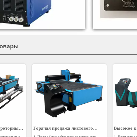
товары
а роторный
Горячая продажа листового
Высокое к
 станок
металла с ЧПУ плазменной резки
портативн
ссиональные
1. Подробное обучающее видео для
1. Если для 