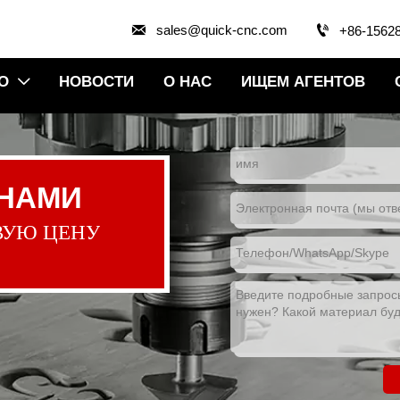


sales@quick-cnc.com
+86-1562
О
НОВОСТИ
О НАС
ИЩЕМ АГЕНТОВ

 НАМИ
ВУЮ ЦЕНУ