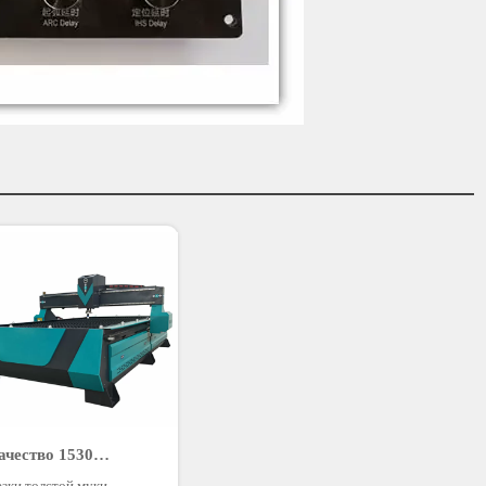
ачество 1530
ый станок плазменной
резки толстой муки