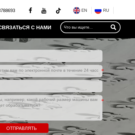


8788693
EN
RU

СВЯЗАТЬСЯ С НАМИ
ОТПРАВЛЯТЬ