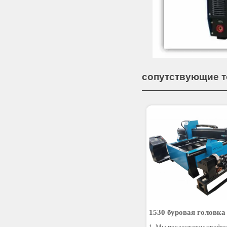
сопутствующие 
1530 буровая головк
плазменный труборез
1. Мы предоставим профе