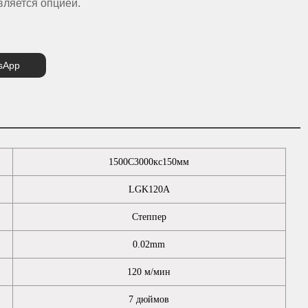
вляется опцией.
sApp
1500С3000кс150мм
LGK120A
Степпер
0.02mm
120 м/мин
7 дюймов