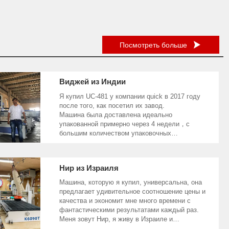

Посмотреть больше
Виджей из Индии
Я купил UC-481 у компании quick в 2017 году
после того, как посетил их завод.
Машина была доставлена идеально
упакованной примерно через 4 недели，с
большим количеством упаковочных
материалов. Все было закреплено должным
образом, когда дело доходит до того, что все
рельсы были сильно смазаны, и
Нир из Израиля
Машина, которую я купил, универсальна, она
предлагает удивительное соотношение цены и
качества и экономит мне много времени с
фантастическими результатами каждый раз.
Меня зовут Нир, я живу в Израиле и
занимаюсь деревообработкой-любителем. Я