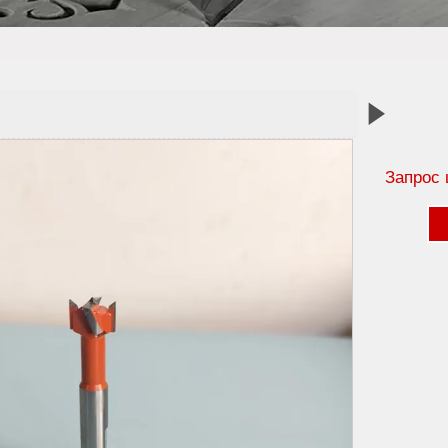

Запрос 