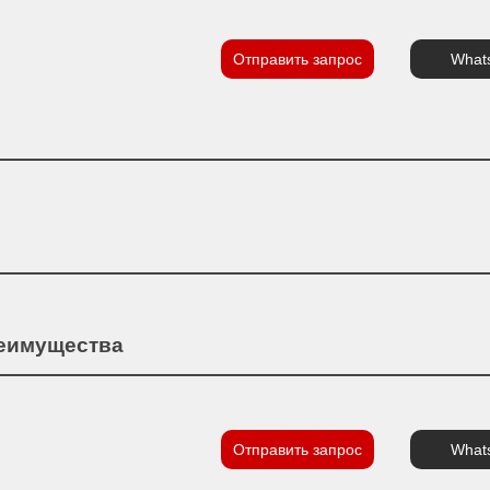
Отправить запрос
What
реимущества
Отправить запрос
What