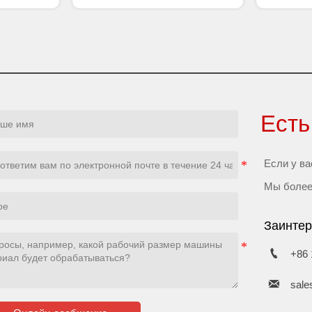
и
Ест
Если у ва
Мы более
Заинтер

+86

sale