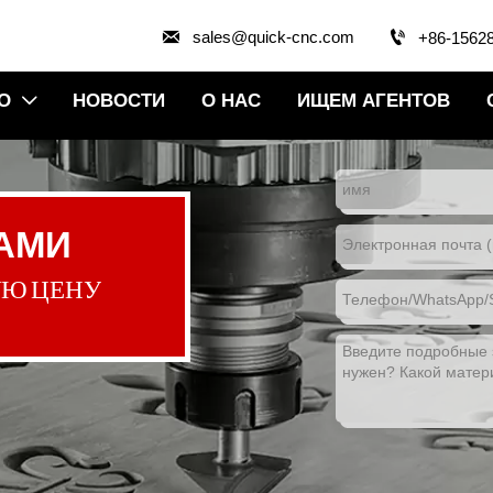


sales@quick-cnc.com
+86-1562
О
НОВОСТИ
О НАС
ИЩЕМ АГЕНТОВ

НАМИ
УЮ ЦЕНУ