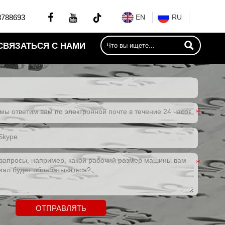


8788693
EN
RU

СВЯЗАТЬСЯ С НАМИ
ОТПРАВЛЯТЬ