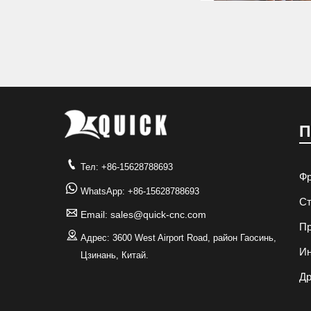
П

Тел: +86-15628788693
Фр

WhatsApp: +86-15628788693
Ст

Email: sales@quick-cnc.com
Пр

Адрес: 3600 West Airport Road, район Гаосинь,
И
Цзинань, Китай.
Др