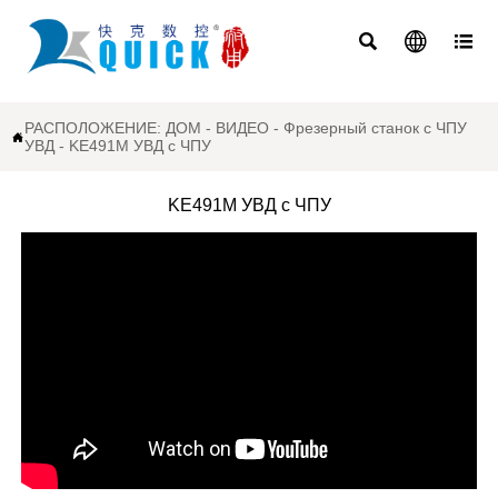



РАСПОЛОЖЕНИЕ:
ДОМ
-
ВИДЕО
-
Фрезерный станок с ЧПУ

УВД
-
KE491M УВД с ЧПУ
KE491M УВД с ЧПУ