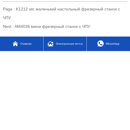
Page :
K1212 atc маленький настольный фрезерный станок с
ЧПУ
Next :
AM4036 мини фрезерный станок с ЧПУ



Главная
Электронная почта
WhatsApp