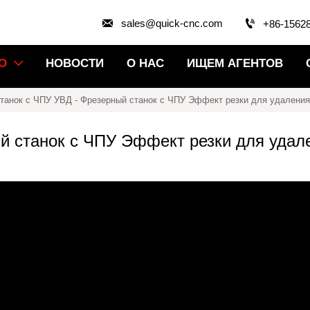


sales@quick-cnc.com
+86-1562
О
НОВОСТИ
О НАС
ИЩЕМ АГЕНТОВ

танок с ЧПУ УВД
-
Фрезерный станок с ЧПУ Эффект резки для удалени
й станок с ЧПУ Эффект резки для удал