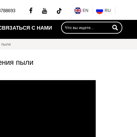


8788693
EN
RU

СВЯЗАТЬСЯ С НАМИ
я пыли
ения пыли