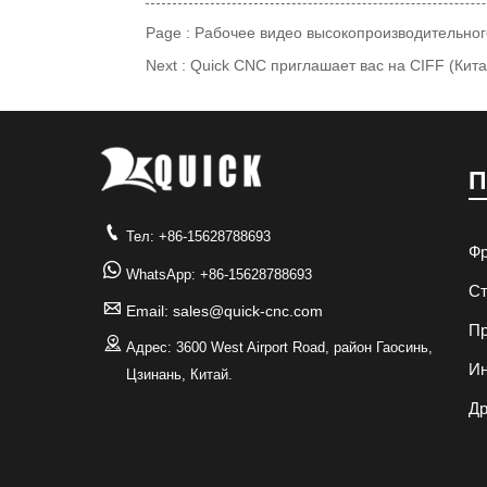
Page :
Рабочее видео высокопроизводительног
Next :
Quick CNC приглашает вас на CIFF (Ки
П

Тел: +86-15628788693
Фр

WhatsApp: +86-15628788693
Ст

Email: sales@quick-cnc.com
Пр

Адрес: 3600 West Airport Road, район Гаосинь,
И
Цзинань, Китай.
Др