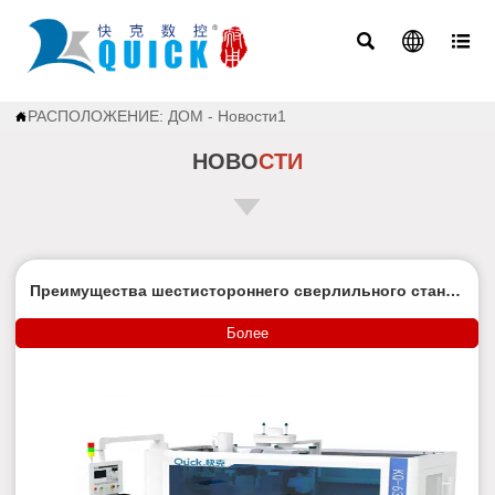



РАСПОЛОЖЕНИЕ:
ДОМ
-
Новости1

НОВО
СТИ
Преимущества шестистороннего сверлильного станка
с ЧПУ
Более