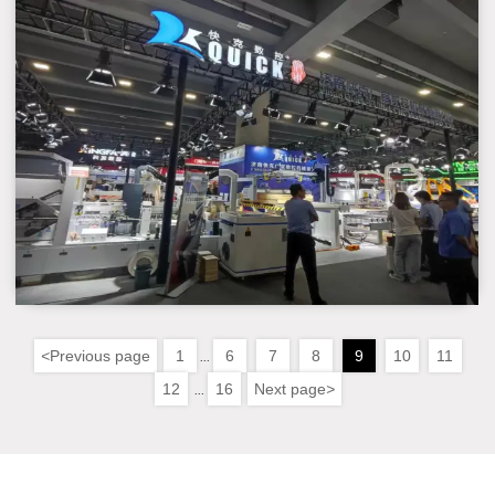
<
Previous page
1
6
7
8
9
10
11
...
12
16
Next page
>
...