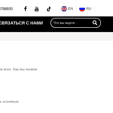


8788693
EN
RU

СВЯЗАТЬСЯ С НАМИ
а всех. Как мы можем
ть основные