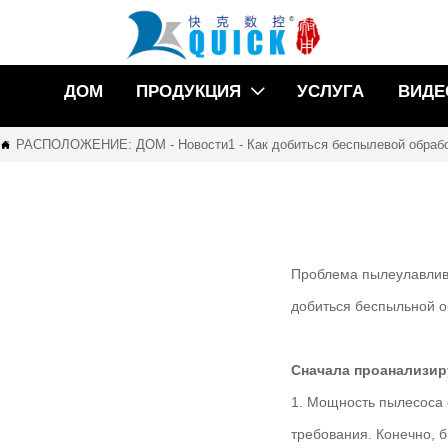
ДОМ
ПРОДУКЦИЯ
УСЛУГА
ВИДЕ

РАСПОЛОЖЕНИЕ:
ДОМ
-
Новости1
-
Как добиться беспылевой обраб

Проблема пылеулавлива
добиться беспыльной 
Сначала проанализи
1. Мощность пылесоса 
требования. Конечно, 