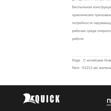
Беспыльная конструкци
практических приложен
потребности окружающ
рабочая среда оператор
работе.
Page :
С китайским Но
Next :
K1212 atc мален
П