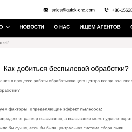


sales@quick-cnc.com
+86-1562
О
НОВОСТИ
О НАС
ИЩЕМ АГЕНТОВ

отки?
Как добиться беспылевой обработки?
ния в процессе работы обрабатывающего центра всегда волновал
обработки?
руем факторы, определяющие эффект пылесоса:
определяет размер всасывания, а всасывание может удовлетвори
было бы лучше, если бы была центральная система сбора пыли.