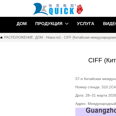
ДОМ
ПРОДУКЦИЯ
УСЛУГА
ВИДЕ

РАСПОЛОЖЕНИЕ:
ДОМ
-
Новости1
-
CIFF (Китайская международная 

CIFF (Ки
57-я Китайская междун
Номер стенда: S10.1C4
Дата: 28–31 марта 2026
Адрес: Международный