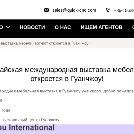


sales@quick-cnc.com
+86-1562
О
НОВОСТИ
О НАС
ИЩЕМ АГЕНТОВ

выставка мебели) вот-вот откроется в Гуанчжоу!
тайская международная выставка мебели
откроется в Гуанчжоу!
ародная мебельная выставка в Гуанчжоу уже скоро, добро пожалов
8
 года
 выставочный центр Гуанчжоу.