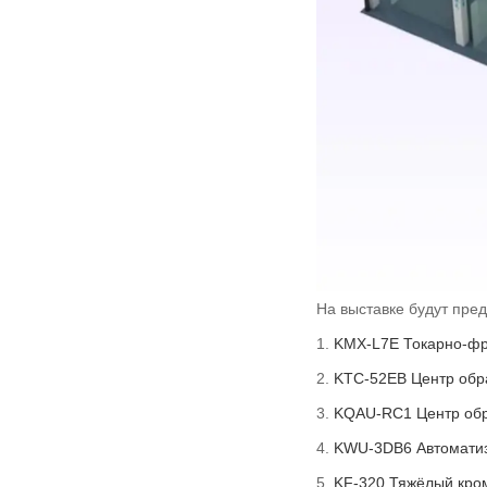
На выставке будут пре
KMX-L7E Токарно-фр
KTC-52EB Центр обра
KQAU-RC1 Центр обр
KWU-3DB6 Автоматиз
KF-320 Тяжёлый кро