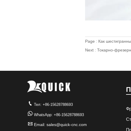
Page :
Как шестигранн
Next :
Токарно-фрезерн
П

Тел: +86-15628788693
Фр

WhatsApp: +86-15628788693
Ст

Email: sales@quick-cnc.com
Пр