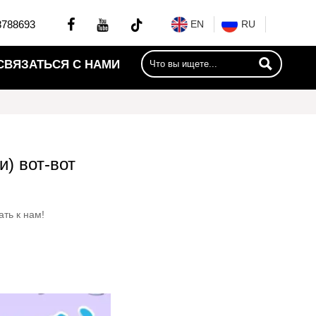


8788693
EN
RU

СВЯЗАТЬСЯ С НАМИ
) вот-вот
ать к нам!