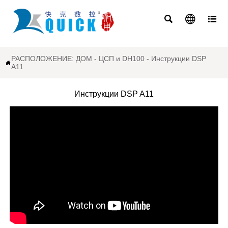



РАСПОЛОЖЕНИЕ:
ДОМ
-
ЦСП и DH100
-
Инструкции DSP

A11
Инструкции DSP A11