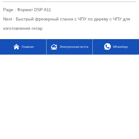
Page :
Формат DSP A11
Next :
Быстрый фрезерный станок с ЧПУ по дереву с ЧПУ для
изготовления гитар



Главная
Электронная почта
WhatsApp