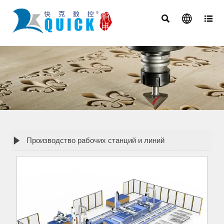




Производство рабочих станций и линий